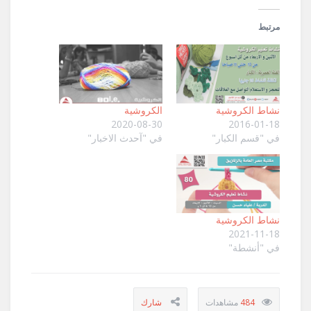
مرتبط
نشاط الكروشية
الكروشية
2020-08-30
2016-01-18
في "قسم الكبار"
في "آحدث الاخبار"
نشاط الكروشية
2021-11-18
في "أنشطة"
484