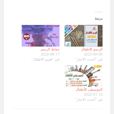
مرتبط
الرسم للاطفال
نشاط الرسم
2020-08-17
2023-06-06
في "آحدث الاخبار"
في "قسم الأطفال"
الموسيقى للأطفال
2025-01-12
في "آحدث الاخبار"