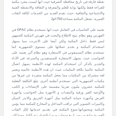
نقطة فارقة في تاريخ محافظة الشرقية حيث انها ليست مجرد مكتبة
للقراءة فقط ولكنها بوابة للعلم والمعرفة و الثقافة والانشطة الفنية
والاجتماعية والثقافية ،حيث تقدم العديد من الخدمات لكافة الفئات
العمرية. تشغل المكتبة مساحة
1750م2
تعتمد على الحاسبات في التعامل حيث انها تستخدم نظام
OPAC
في
الفهرس وهو نظام يتيح الاطلاع والبحث في فهرس المكتبة للجمهور
ليس فقط داخل المكتبة ولكن أيضا على الانترنت مما يسهل
استخدام المكتبة و يخدم عملائها على مستوى الجمهورية كما
تستخدم نظام السيمفوني في الاستعارة وهو نظام آلي يعتمد على
الحواسب حيث يسهل الاستعارة للمستفيدين والسرعة في الأداء
والجدير بالذكر أن استخدام المكتبة لهذه الأنظمة يسهل اتصال
المكتبة عالميا بكافة المكتبات حيث ان هذه الأنظمة عالمية وتعتبر
لغة مشتركة بين المكتبات مما يجعل المكتبة متفردة عن غيرها من
مكتبات الجمهورية التي تستخدم أنظمة أخرى. تبلغ التكلفة الفعلية
للمكتبة عشرون مليون تقريبا مقسمة على الإنشاءات و الكتب
والأوعية الغير ورقية والمعدات و الأجهزة مثل الحواسب وأجهزة
العرض وأجهزة حماية المكتبة مثل أجهزة الحريق والانذر المبكر
وكاميرات التصوير التي تراقب المداخل و المخارج للمكتبة مما يؤمن
المكتبة ومحتوياتها.تتنوع المكتبة في تقديم خدماتها لكل الفئات
العمرية بداية من سن اربع سنوات مرورا بالشباب ثم الكبار مهما كان