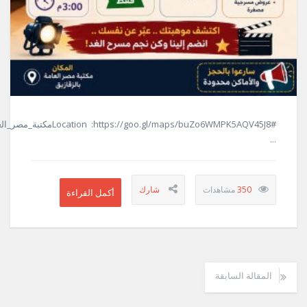
...
350