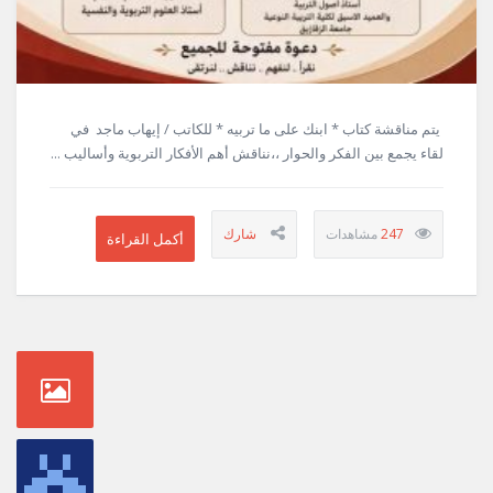
يتم مناقشة كتاب * ابنك على ما تربيه * للكاتب / إيهاب ماجد في
لقاء يجمع بين الفكر والحوار ،،نناقش أهم الأفكار التربوية وأساليب ...
247