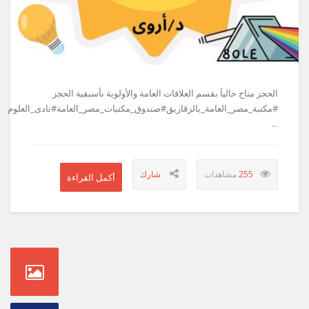
الحجز متاح حالياَ بقسم العلاقات العامة والأولوية بأسبقية الحجز
#مكتبة_مصر_العامة_بالزقازيق#صندوق_مكتبات_مصر_العامة#نادى_العلوم
...
255