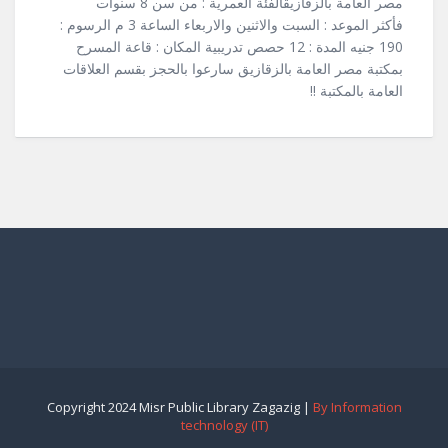
مصر العامة بالزقازيقالفئة العمرية : من سن 8 سنوات
فأكثر الموعد : السبت والاثنين والاربعاء الساعة 3 م الرسوم :
190 جنيه المدة : 12 حصص تدريبية المكان : قاعة المسرح
بمكتبة مصر العامة بالزقازيق سارعوا بالحجز بقسم العلاقات
العامة بالمكتبة !!
Copyright 2024 Misr Public Library Zagazig |
By Information
technology (IT)