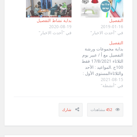
التفصيل
بداية نشاط التفصيل
2020-08-19
2019-01-16
في "آحدث الاخبار"
في "آحدث الاخبار"
التفصيل
بداية مجموعات ورشة
التفصيل مع أ / عبير يوم
الثلاثاء 17/8/2021 فقط
100ج .المواعيد : الأحد
والثلاثاءالمستوى الأول :
2021-08-15
من11 : 1المستوى الثاني
من 1 :
في "أنشطة"
3#أنشطة_الكبار2021
ورشة التفصيل للسيدات
مع أ / عبير " مجموعة
452
جديدة تبدأ الثلاثاء "
https://www.facebook.com/media/set/?
vanity=mplzag&set=a.4281667961915463
https://www.facebook.com/media/set/?
vanity=mplzag&set=a.4290453071036952