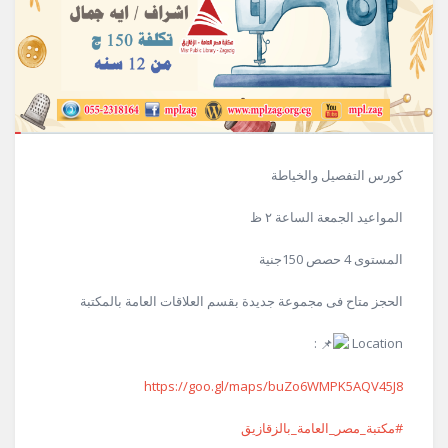
كورس التفصيل والخياطة
المواعيد الجمعة الساعة ٢ ظ
المستوى 4 حصص 150جنية
الحجز متاح فى مجموعة جديدة بقسم العلاقات العامة بالمكتبة
:
Location
https://goo.gl/maps/buZo6WMPK5AQV45J8
#مكتبة_مصر_العامة_بالزقازيق