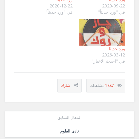
2020-12-22
2020-09-22
في "ورد حديثاً"
في "ورد حديثاً"
ورد حديثا
2026-03-12
في "آحدث الاخبار"
1887
المقال السابق
نادى العلوم