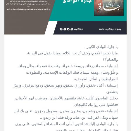
يا جارةَ الوادي الكبير
ماذا تكتب الأقلام، وكيف يُرتب الكلام، وماذا نقول في البداية
والختام؟؟
إشبيلية ، سماء زرقاء، وروضة خضراء، وقصيدة عصماء، وظل وماء،
وعلّوٌ وسناء، وهمة شماء، فيك الوقفات الإسلامية، والبطولات
المرابطية، والمآثر الموحدية..
إشبيلية ، أكباد تخفق، وأوراق تصفق، ونهر يتدفق، ودمع يترقرق، وزهرٌ
يتشقق،
دخلك الفاتحون كأسد غابة، فلقيتهم بالأحضان، وفرشت لهم الأجفان،
فعاشوا على روابيك كالتيجان.
إشبيلية ، فنون وشجون، وعيون ومتون، وسهول وحزون، تغنى بك ابن
سهل، وبكى لفراقك ابن عباد، ورقد فيك ابن زيدون.
يا جارة الوادي إليك قد انتهى أملي أنت المبتداء والمنتهى، قلبي يرى
فيك المآثر كلها وعلى هواك يدين بالتوحيد