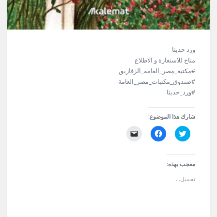
ورد حديثا
متاح للاستعارة و الاطلاع
#مكتبة_مصر_العامة_الزقازيق
#صندوق_مكتبات_مصر_العامة
#ورد_حديثا
شارك هذا الموضوع:
اضغط
انقر
النقر
للمشاركة
للمشاركة
لإرسال
على
على
رابط
تويتر
فيسبوك
عبر
(فتح
(فتح
البريد
في
في
الإلكتروني
معجب بهذه:
نافذة
نافذة
إلى
جديدة)
جديدة)
صديق
تحميل...
(فتح
في
نافذة
جديدة)