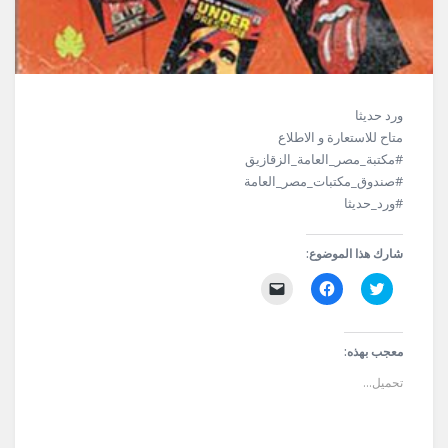
ورد حديثا
متاح للاستعارة و الاطلاع
#مكتبة_مصر_العامة_الزقازيق
#صندوق_مكتبات_مصر_العامة
#ورد_حديثا
شارك هذا الموضوع:
اضغط
انقر
النقر
للمشاركة
للمشاركة
لإرسال
على
على
رابط
تويتر
فيسبوك
عبر
(فتح
(فتح
البريد
في
في
الإلكتروني
معجب بهذه:
نافذة
نافذة
إلى
جديدة)
جديدة)
صديق
تحميل...
(فتح
في
نافذة
جديدة)