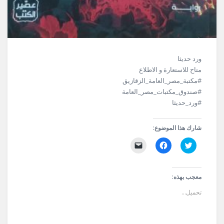
ورد حديثا
متاح للاستعارة و الاطلاع
#مكتبة_مصر_العامة_الزقازيق
#صندوق_مكتبات_مصر_العامة
#ورد_حديثا
شارك هذا الموضوع:
اضغط
انقر
النقر
للمشاركة
للمشاركة
لإرسال
على
على
رابط
تويتر
فيسبوك
عبر
(فتح
(فتح
البريد
في
في
الإلكتروني
معجب بهذه:
نافذة
نافذة
إلى
جديدة)
جديدة)
صديق
تحميل...
(فتح
في
نافذة
جديدة)