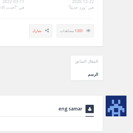
2022-03-11
2020-12-22
في "ورد حديثاً"
في "آحدث الاخ
1301
المقال السابق
الرسم
eng samar