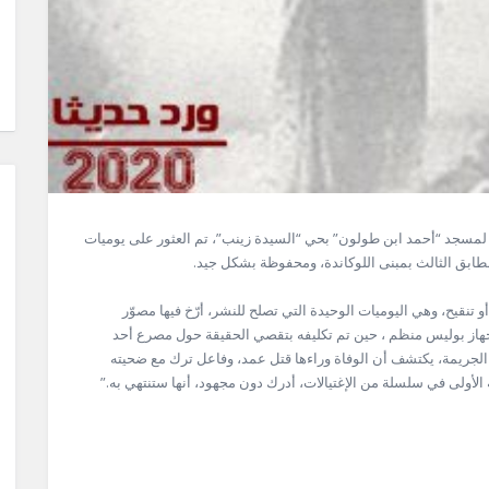
 المجاورة لمسجد “أحمد ابن طولون” بحي “السيدة زينب”، تم العثور على يوميات
ميات من نمرة “34” إلى “53” دون حذف أو تنقيح، وهي اليوميات الوحيدة التي تصلح للنشر، أرّخ فيها مصوّر
هاز بوليس منظم ، حين تم تكليفه بتقصي الحقيقة حول مصرع أحد
الجريمة، يكتشف أن الوفاة وراءها قتل عمد، وفاعل ترك مع ضحيته
لأولى في سلسلة من الإغتيالات، أدرك دون مجهود، أنها ستنتهي به.”