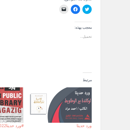
اضغط
انقر
النقر
للمشاركة
للمشاركة
لإرسال
على
على
رابط
تويتر
فيسبوك
عبر
(فتح
(فتح
البريد
في
في
الإلكتروني
معجب بهذه:
نافذة
نافذة
إلى
جديدة)
جديدة)
صديق
تحميل...
(فتح
في
نافذة
جديدة)
مرتبط
ورد حديثا
#ورد حديثا2022