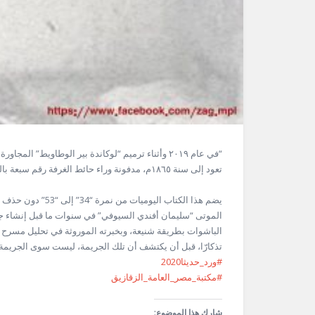
“في عام ٢٠١٩ وأثناء ترميم “لوكاندة بير الوطاويط”
تعود إلى سنة ١٨٦٥م، مدفونة وراء حائط الغرفة رقم سبعة بالطابق الثالث بمبنى اللوكاندة، ومحفوظة بشكل جيد.
يضم هذا الكتاب اليو
الموتى “سليمان أفندي السيوفي” في سنوات ما قبل إنشاء ج
الباشوات بطريقة شنيعة، وبخبرته الموروثة في تحليل مسرح 
تذكارّا، قبل أن يكتشف أن تلك الجريمة، ليست سوى الجريمة ا
#ورد_حديثا2020
#مكتبة_مصر_العامة_الزقازيق
شارك هذا الموضوع: