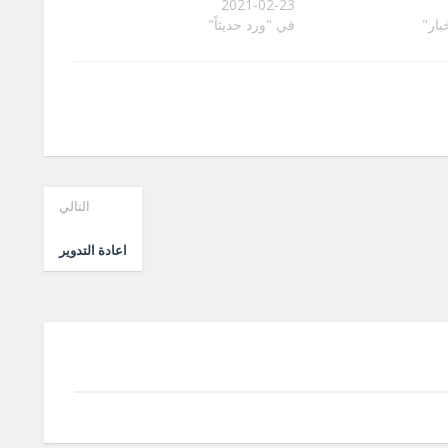
2021-02-23
بار"
في "ورد حديثاً"
التالي
اعادة التدوير