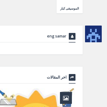
الموسيقى كبار
eng samar
اخر المقالات