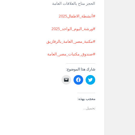
الحجز متاح بالعلاقات العامة
#أنشطة_الاطفال2025
#ورشة_اليوم_الواحد_2025
#مكتبة_مصر_العامة_بالزقازيق
#صندوق_مكتبات_مصر_العامة
شارك هذا الموضوع:
اضغط
انقر
النقر
للمشاركة
للمشاركة
لإرسال
على
على
رابط
تويتر
فيسبوك
عبر
(فتح
(فتح
البريد
في
في
الإلكتروني
معجب بهذه:
نافذة
نافذة
إلى
جديدة)
جديدة)
صديق
تحميل...
(فتح
في
نافذة
جديدة)