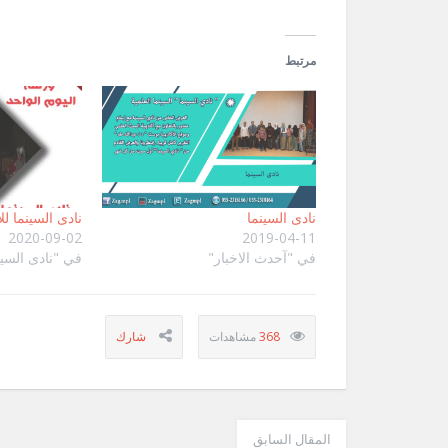
مرتبط
نادى السينما
نادى السينما ل
2020-09-02
2019-04-11
في "آحدث الاخبار"
في "نادى السين
368
المقال السابق