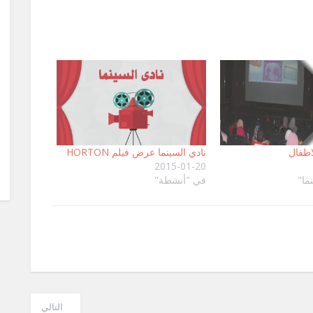
لاطفال
‏نادي السينما عرض فيلم HORTON
2015-01-20
ما"
في "أنشطة"
التالي