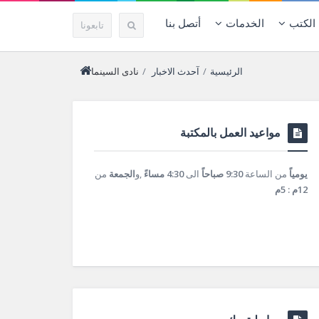
الكتب
الخدمات
أتصل بنا
تابعونا
الرئيسية
/
آحدث الاخبار
/
نادى السينما
مواعيد العمل بالمكتبة
يومياً
من الساعة
9:30 صباحاً
الى
4:30 مساءً
,و
الجمعة
من
12م : 5م