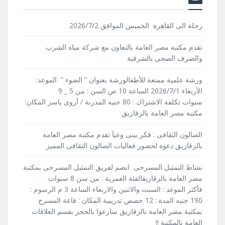
رحلة الى القاهرة الخميس الموافق 2026/7/2
تقدم مكتبة مصر العامة بالتعاون مع شركة مياه الشرب
والصرف الصحى بالشرقية
ورشة علمية ممتعة للأطفالورشة بعنوان ” الضوء ” الموعد:
الأربعاء 2026/7/1 الساعة 10 ص السن : من 5 _ 9
سنوات تكلفة الاشتراك : 80 جنيه المدربة / أروى ياسر المكان:
مكتبة مصر العامة بالزقازيق
الصالون الثقافى : فكر يبنى وعياَ تقدم مكتبة مصر العامة
بالزقازيق دعوة لحضور فعاليات الصالون الثقافى المميز
نشاط التمثيل المسرحى انضم لفريق التمثيل المسرحى بمكتبة
مصر العامة بالزقازيقالفئة العمرية : من سن 8 سنوات
فأكثر الموعد : السبت والاثنين والاربعاء الساعة 3 م الرسوم :
190 جنيه المدة : 12 حصص تدريبية المكان : قاعة المسرح
بمكتبة مصر العامة بالزقازيق سارعوا بالحجز بقسم العلاقات
العامة بالمكتبة !!