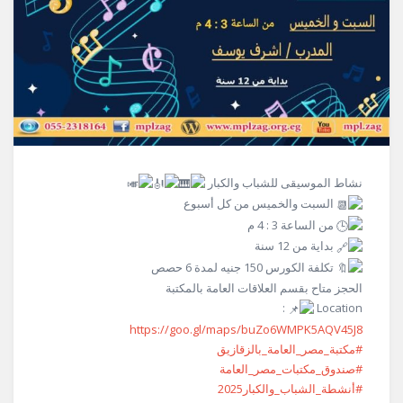
نشاط الموسيقى للشباب والكبار
السبت والخميس من كل أسبوع
من الساعة 3 : 4 م
بداية من 12 سنة
تكلفة الكورس 150 جنيه لمدة 6 حصص
الحجز متاح بقسم العلاقات العامة بالمكتبة
:
Location
https://goo.gl/maps/buZo6WMPK5AQV45J8
#مكتبة_مصر_العامة_بالزقازيق
#صندوق_مكتبات_مصر_العامة
#أنشطة_الشباب_والكبار2025