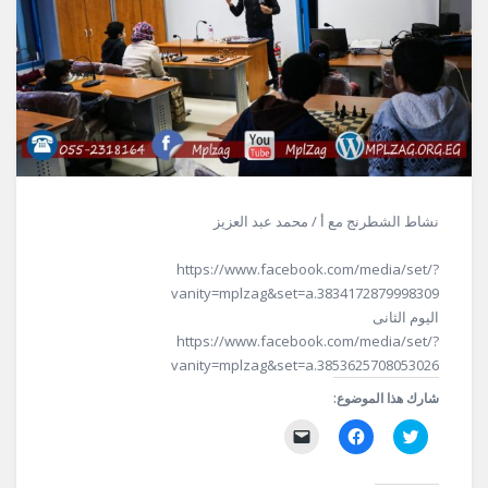
نشاط الشطرنج مع أ / محمد عبد العزيز
https://www.facebook.com/media/set/?
vanity=mplzag&set=a.3834172879998309
اليوم الثانى
https://www.facebook.com/media/set/?
vanity=mplzag&set=a.3853625708053026
شارك هذا الموضوع:
اضغط
انقر
النقر
للمشاركة
للمشاركة
لإرسال
على
على
رابط
تويتر
فيسبوك
عبر