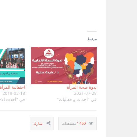
نافذة
جديدة)
مرتبط
ندوة صحة المرأة
احتفالية المرأ
2019-03-18
2021-07-29
في "أحداث و فعاليات"
في "آحدث الاخ
1460