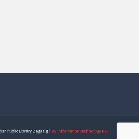
isr Public Library Zagazig |
By Information technology (IT)