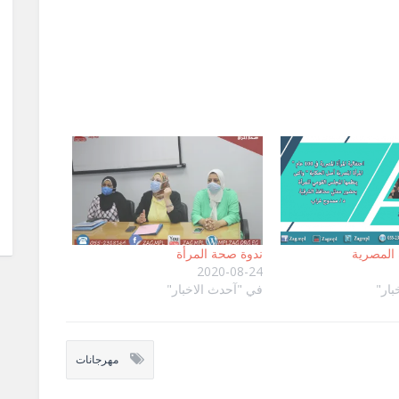
ة المصرية
ندوة صحة المرأة
2020-08-24
بار"
في "آحدث الاخبار"
مهرجانات