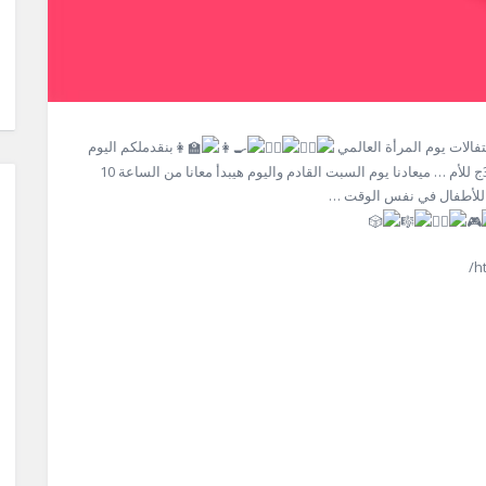
فالات يوم المرأة العالمي
بنقدملكم اليوم
المفتوح ” حفل ترفيهي ثقافي للأمهات و الاطفال ” فقط ب 30ج للأم … ميعادنا يوم السبت القادم واليوم هيبدأ معانا من الساعة 10
 للأطفال في نفس الوقت …
h