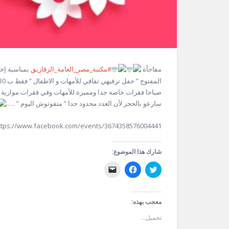
مفاجأة
#مكتبة_مصر_العامة_الزقازيق
بمناسبة إحت
صباحا فقرات خاصة جدا ومميزة للأمهات وفي فقرات موازية
سارعو بالحجز لأن العدد محدود جدا ” متفوتوش اليوم ” …..
ttps://www.facebook.com/events/3674358576004441/
شارك هذا الموضوع:
اضغط
انقر
النقر
للمشاركة
للمشاركة
لإرسال
على
على
رابط
تويتر
فيسبوك
عبر
(فتح
(فتح
البريد
في
في
الإلكتروني
معجب بهذه:
نافذة
نافذة
إلى
جديدة)
جديدة)
صديق
تحميل...
(فتح
في