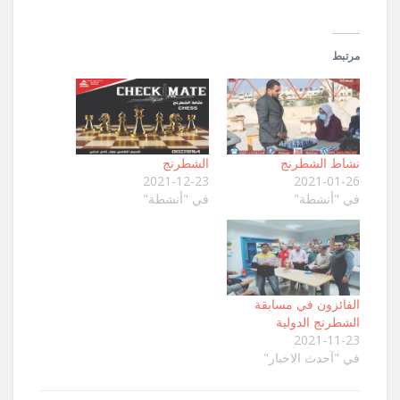
مرتبط
نشاط الشطرنج
الشطرنج
2021-12-23
2021-01-26
في "أنشطة"
في "أنشطة"
الفائزون في مسابقة
الشطرنج الدولية
2021-11-23
في "آحدث الاخبار"