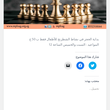
بداية الحجز في نشاط الشطرنج للأطفال فقط ب 50 ج
المواعيد : السبت والخميس الساعة 12
شارك هذا الموضوع:
اضغط
انقر
النقر
للمشاركة
للمشاركة
لإرسال
على
على
رابط
تويتر
فيسبوك
عبر
(فتح
(فتح
البريد
في
في
الإلكتروني
معجب بهذه:
نافذة
نافذة
إلى
جديدة)
جديدة)
صديق
تحميل...
(فتح
في
نافذة
جديدة)