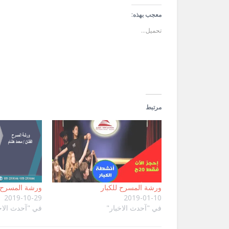
تويتر
فيسبوك
عبر
(فتح
(فتح
البريد
في
في
الإلكتروني
معجب بهذه:
نافذة
نافذة
إلى
جديدة)
جديدة)
صديق
تحميل...
(فتح
في
نافذة
جديدة)
مرتبط
ورشة المسرح للكبار
ورشة المسرح
2019-10-29
2019-01-10
في "آحدث الاخبار"
في "آحدث الاخ