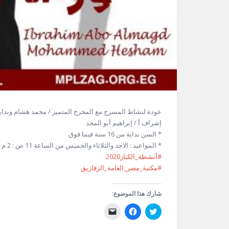
عودة لنشاط المسرح مع المخرج المتميز / محمد هشام وبداي
إشراف أ / إبراهيم أبو المجد
* السن بداية من 16 سنة فيما فوق
* المواعيد : الاحد والثلاثاء والخميس من الساعة 11 ص : 2 م
#أنشطة_الكبار2020
#مكتبة_مصر_العامة_الزقازيق
شارك هذا الموضوع:
اضغط
انقر
النقر
للمشاركة
للمشاركة
لإرسال
على
على
رابط