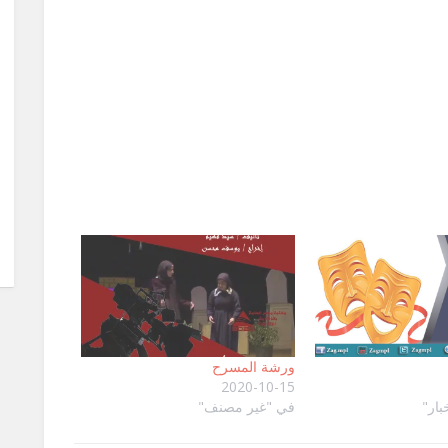
ورشة المسرح
2020-10-15
بار"
في "غير مصنف"