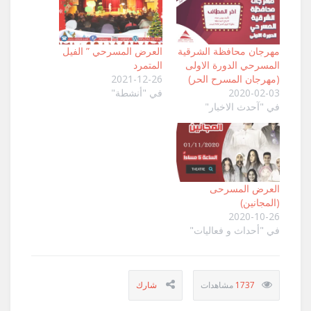
مهرجان محافظة الشرقية
العرض المسرحي ” الفيل
المسرحي الدورة الاولى
المتمرد
(مهرجان المسرح الحر)
2021-12-26
2020-02-03
في "أنشطة"
في "آحدث الاخبار"
العرض المسرحى
(المجانين)
2020-10-26
في "أحداث و فعاليات"
1737