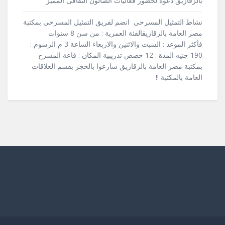
بالزقازيق دعوة لحضور فعاليات الصالون الثقافى المميز
نشاط التمثيل المسرحى انضم لفريق التمثيل المسرحى بمكتبة
مصر العامة بالزقازيقالفئة العمرية : من سن 8 سنوات
فأكثر الموعد : السبت والاثنين والاربعاء الساعة 3 م الرسوم :
190 جنيه المدة : 12 حصص تدريبية المكان : قاعة المسرح
بمكتبة مصر العامة بالزقازيق سارعوا بالحجز بقسم العلاقات
العامة بالمكتبة !!