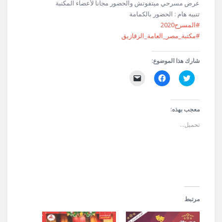
عرض مسرحي ميتفوتش والحضور مجانا لأعضاء المكتبة
تنبيه هام : الحضور بالكمامة
#المسرح2020
#مكتبة_مصر_العامة_الزقازيق
شارك هذا الموضوع:
اضغط
انقر
النقر
للمشاركة
للمشاركة
لإرسال
على
على
رابط
تويتر
فيسبوك
عبر
(فتح
(فتح
البريد
في
في
الإلكتروني
معجب بهذه:
نافذة
نافذة
إلى
جديدة)
جديدة)
صديق
تحميل...
(فتح
في
نافذة
جديدة)
مرتبط