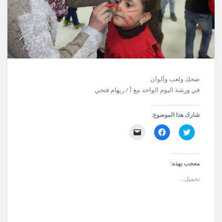
ضحك ولعب وألوان
في ورشة اليوم الواحد مع أ / ريهام فتحي
شارك هذا الموضوع:
اضغط
انقر
النقر
للمشاركة
للمشاركة
لإرسال
على
على
رابط
تويتر
فيسبوك
عبر
(فتح
(فتح
البريد
في
في
الإلكتروني
معجب بهذه:
نافذة
نافذة
إلى
جديدة)
جديدة)
صديق
تحميل...
(فتح
في
نافذة
جديدة)