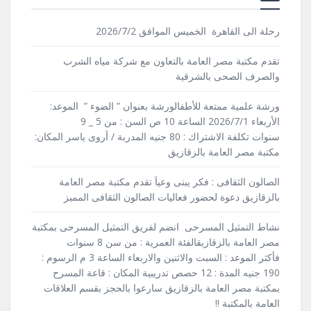
رحلة الى القاهرة الخميس الموافق 2026/7/2
تقدم مكتبة مصر العامة بالتعاون مع شركة مياه الشرب
والصرف الصحى بالشرقية
ورشة علمية ممتعة للأطفالورشة بعنوان ” الضوء ” الموعد:
الأربعاء 2026/7/1 الساعة 10 ص السن : من 5 _ 9
سنوات تكلفة الاشتراك : 80 جنيه المدربة / أروى ياسر المكان:
مكتبة مصر العامة بالزقازيق
الصالون الثقافى : فكر يبنى وعياَ تقدم مكتبة مصر العامة
بالزقازيق دعوة لحضور فعاليات الصالون الثقافى المميز
نشاط التمثيل المسرحى انضم لفريق التمثيل المسرحى بمكتبة
مصر العامة بالزقازيقالفئة العمرية : من سن 8 سنوات
فأكثر الموعد : السبت والاثنين والاربعاء الساعة 3 م الرسوم :
190 جنيه المدة : 12 حصص تدريبية المكان : قاعة المسرح
بمكتبة مصر العامة بالزقازيق سارعوا بالحجز بقسم العلاقات
العامة بالمكتبة !!