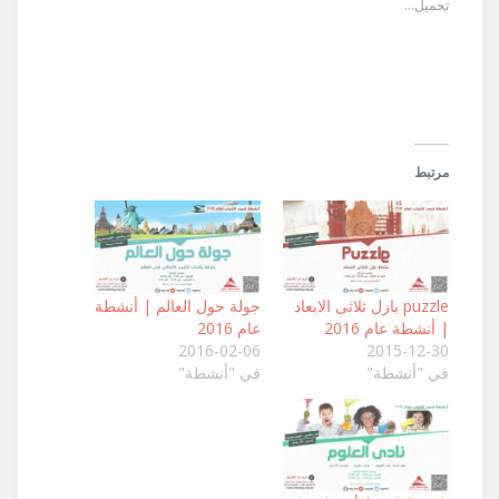
تحميل...
(فتح
في
نافذة
جديدة)
مرتبط
puzzle بازل ثلاثى الابعاد
جولة حول العالم | أنشطة
| أنشطة عام 2016
عام 2016
2016-02-06
2015-12-30
في "أنشطة"
في "أنشطة"