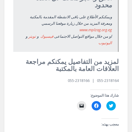
محدود
ويمكنكم الأطلاع على باقى الانشطة المقدمة بالمكتبة
ومعرفة المزيد من خلال زيارة موقعنا الرسمي
www.mplzag.org.eg
او من خلال مواقع التواصل الاجتماعى
فيسبوك
و
تويتر
و
اليوتيوب
لمزيد من التفاصيل يمكنكم مراجعة
العلاقات العامة بالمكتبة
055-2318164 | 055-2318166
شارك هذا الموضوع:
اضغط
انقر
النقر
للمشاركة
للمشاركة
لإرسال
على
على
رابط
تويتر
فيسبوك
عبر
(فتح
(فتح
البريد
في
في
الإلكتروني
معجب بهذه:
نافذة
نافذة
إلى
جديدة)
جديدة)
صديق