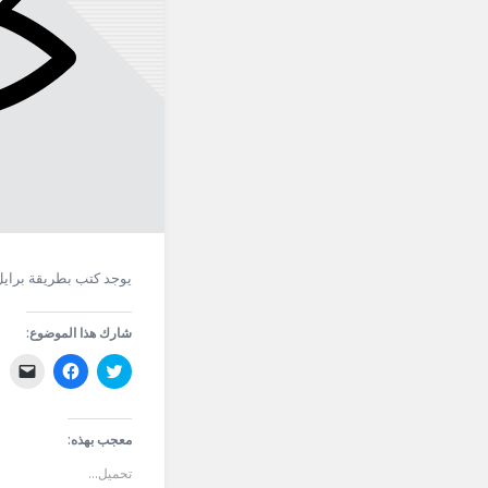
يوجد كتب بطريقة برايل
شارك هذا الموضوع:
اضغط
انقر
النق
للمشاركة
للمشاركة
لإر
على
على
راب
تويتر
فيسبوك
عبر
(فتح
(فتح
البر
في
في
الإ
معجب بهذه:
نافذة
نافذة
إلى
جديدة)
جديدة)
صد
تحميل...
(فتح