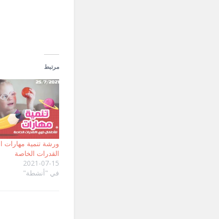
في
ناف
جدي
مرتبط
ورشة تنمية مهارات ا
القدرات الخاصة
2021-07-15
في "أنشطة"