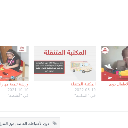
ذة
دة)
لاطفال ذوي
المكتبة المتنقلة
ورشة تنمية مهارا
2021-10-10
2022-03-19
في "المكتبة"
في "أنشطة"
ذوى الأحتياجات الخاصة
,
ذوي القدر