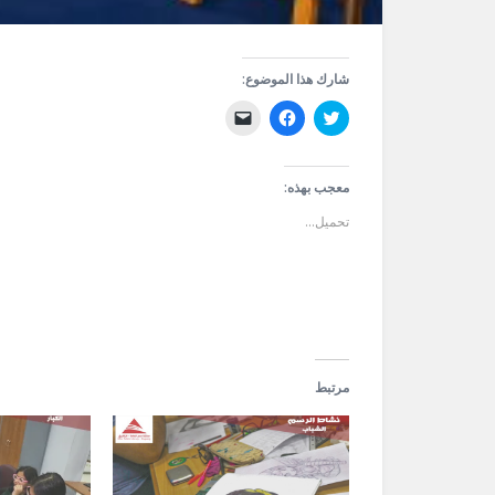
شارك هذا الموضوع:
اضغط
انقر
النقر
للمشاركة
للمشاركة
لإرسال
على
على
رابط
تويتر
فيسبوك
عبر
(فتح
(فتح
البريد
في
في
الإلكتروني
معجب بهذه:
نافذة
نافذة
إلى
جديدة)
جديدة)
صديق
تحميل...
(فتح
في
نافذة
جديدة)
مرتبط