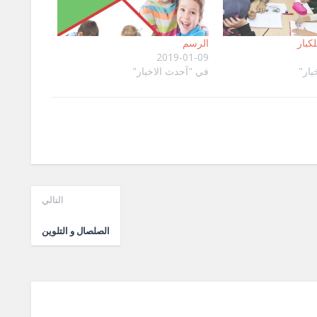
كبار
الرسم
2019-01-09
بار"
في "آحدث الاخبار"
التالي
الصلصال و التلوين