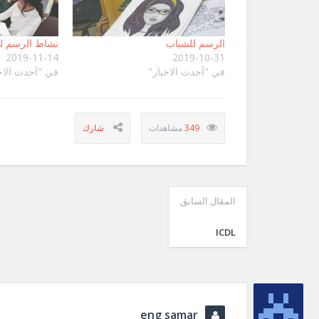
الرسم للشباب
نشاط الرسم لل
2019-11-14
2019-10-31
في "آحدث الاخبار"
في "آحدث الاخ
349
المقال السابق
ICDL
eng samar