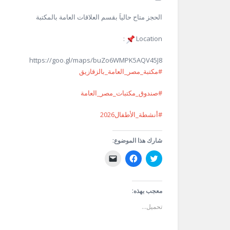
الحجز متاح حالياَ بقسم العلاقات العامة بالمكتبة
:
Location
https://goo.gl/maps/buZo6WMPK5AQV45J8
#مكتبة_مصر_العامة_بالزقازيق
#صندوق_مكتبات_مصر_العامة
#أنشطة_الأطفال2026
شارك هذا الموضوع:
اضغط
انقر
النقر
للمشاركة
للمشاركة
لإرسال
على
على
رابط
تويتر
فيسبوك
عبر
(فتح
(فتح
البريد
في
في
الإلكتروني
معجب بهذه:
نافذة
نافذة
إلى
جديدة)
جديدة)
صديق
تحميل...
(فتح
في
نافذة