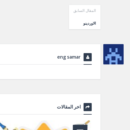
المقال السابق
الاوردينو
eng samar
اخر المقالات