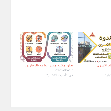
اد الاسرى
تعلن مكتبة مصر العامة بالزقازيق…
2026-05-12
بار"
في "آحدث الاخبار"