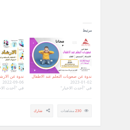
جديدة)
مرتبط
ندوة عن صعوبات التعلم عند الاطفال
ندوة عن الارش
2022-09-06
2023-01-02
في "آحدث الاخبار"
في "آحدث الاخ
230