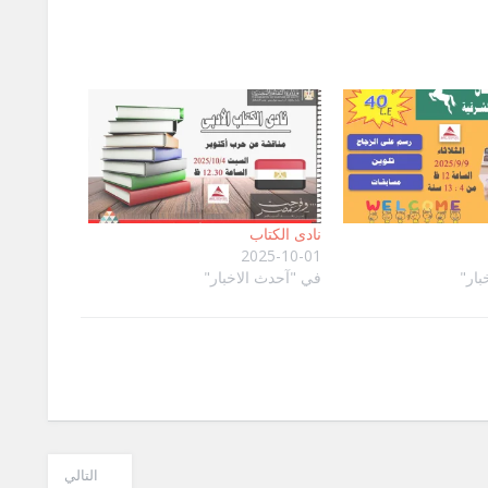
نادى الكتاب
2025-10-01
بار"
في "آحدث الاخبار"
التالي