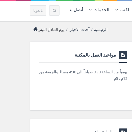
الكتب
الخدمات
أتصل بنا
تابعونا
الرئيسية
/
آحدث الاخبار
/
يوم التبادل البيئى
مواعيد العمل بالمكتبة
يومياً
من الساعة
9:30 صباحاً
الى
4:30 مساءً
,و
الجمعة
من
12م : 5م