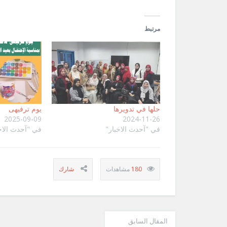
مرتبط
حلها في تدويرها
يوم ترفيهى
2025-09-09
2024-11-26
في "آحدث الاخبار"
في "آحدث الاخ
180
المقال السابق