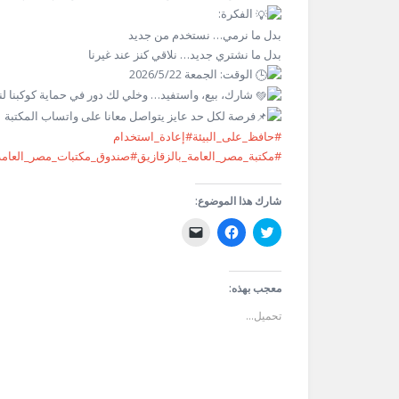
الفكرة:
بدل ما نرمي… نستخدم من جديد
بدل ما نشتري جديد… نلاقي كنز عند غيرنا
الوقت: الجمعة 2026/5/22
شارك، بيع، واستفيد… وخلي لك دور في حماية كوكبنا لنش
فرصة لكل حد عايز يتواصل معانا على واتساب المكتبة 01278999161
#حافظ_على_البيئة
#إعادة_استخدام
#مكتبة_مصر_العامة_بالزقازيق
#صندوق_مكتبات_مصر_العامة
شارك هذا الموضوع:
اضغط
انقر
النقر
للمشاركة
للمشاركة
لإرسال
على
على
رابط
تويتر
فيسبوك
عبر
(فتح
(فتح
البريد
في
في
الإلكتروني
معجب بهذه:
نافذة
نافذة
إلى
جديدة)
جديدة)
صديق
تحميل...
(فتح
في
نافذة
جديدة)