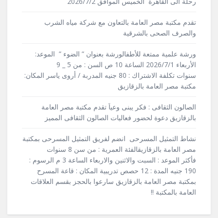
رحلة الى القاهرة الخميس الموافق 2026/7/2
تقدم مكتبة مصر العامة بالتعاون مع شركة مياه الشرب
والصرف الصحى بالشرقية
ورشة علمية ممتعة للأطفالورشة بعنوان ” الضوء ” الموعد:
الأربعاء 2026/7/1 الساعة 10 ص السن : من 5 _ 9
سنوات تكلفة الاشتراك : 80 جنيه المدربة / أروى ياسر المكان:
مكتبة مصر العامة بالزقازيق
الصالون الثقافى : فكر يبنى وعياَ تقدم مكتبة مصر العامة
بالزقازيق دعوة لحضور فعاليات الصالون الثقافى المميز
نشاط التمثيل المسرحى انضم لفريق التمثيل المسرحى بمكتبة
مصر العامة بالزقازيقالفئة العمرية : من سن 8 سنوات
فأكثر الموعد : السبت والاثنين والاربعاء الساعة 3 م الرسوم :
190 جنيه المدة : 12 حصص تدريبية المكان : قاعة المسرح
بمكتبة مصر العامة بالزقازيق سارعوا بالحجز بقسم العلاقات
العامة بالمكتبة !!