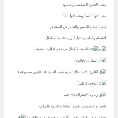
معنى الحدود الشخصية وأهميتها
متى أقول “نعم” ومتى أقول “لا”
كيفية حماية النفس والتعبير عن المشاعر
أنشطة وألعاب وتمثيل أدوار مناسبة للأطفال
مناسبة للأطفال من عمر: 4 إلى 9 سنوات
المكان: الجاليرى
التاريخ: الأحد خلال أجازة نصف العام ( عند تكوين مجموعة )
الوقت: 2 ظهراً
رسوم الاشتراك: 40 جنيه
للحجز والاستفسار: قسم العلاقات العامة بالمكتبة
نساعد طفلك ليكبر بثقة… وأمان… واحترام لذاته وللآخرين