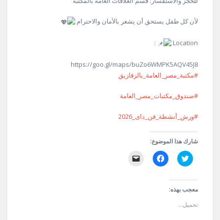
للحجز والاستفسار: قسم العلاقات العامة بالمكتبة
لأن كل طفل يستحق أن يشعر بالأمان والاحترام
:
Location
https://goo.gl/maps/buZo6WMPK5AQV45J8
#مكتبة_مصر_العامة_بالزقازيق
#صندوق_مكتبات_مصر_العامة
#ورش_أنشطة_فن_داى_2026
شارك هذا الموضوع:
اضغط
انقر
النقر
للمشاركة
للمشاركة
لإرسال
على
على
رابط
تويتر
فيسبوك
عبر
(فتح
(فتح
البريد
في
في
الإلكتروني
معجب بهذه:
نافذة
نافذة
إلى
جديدة)
جديدة)
صديق
تحميل...
(فتح
في