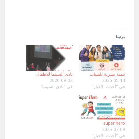
نافذة
جديدة)
مرتبط
تنمية بشرية للشباب
نادى السينما للاطفال
2020-09-02
2026-05-14
في "آحدث الاخبار"
في "نادى السينما"
super hero
2025-07-09
في "آحدث الاخبار"