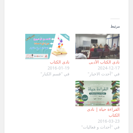
مرتبط
نادى الكتاب الأدبى
نادى الكتاب
2016-01-19
2024-12-17
في "آحدث الاخبار"
في "قسم الكبار"
القراءة حياة | نادى
الكتاب
2016-03-23
في "أحداث و فعاليات"