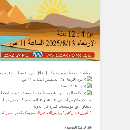
بمناسبة الإحتفاء بعيد وفاء النيل خلال شهر اغسطس تقدم مكت
يوم الأربعاء 13 اغسطس الساعة 11 ص
من 4 : 12 سنة
تكلفة المهرجان 40 جنيه بالحجز المسبق بقسم العلاقات العامة
وخليكم فاكرين إننا في *13و14و15 أ
بالتعاون مع مؤسسات كتيرة في الدولة
#النيل_عنده_كتير
#وزارة_الثقافة_المصرية
#مكتبة_مصر_العام
شارك هذا الموضوع: