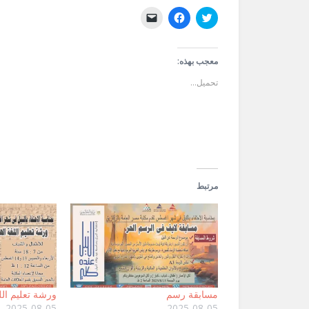
اضغط
انقر
النقر
للمشاركة
للمشاركة
لإرسال
على
على
رابط
تويتر
فيسبوك
عبر
(فتح
(فتح
البريد
في
في
الإلكتروني
معجب بهذه:
نافذة
نافذة
إلى
جديدة)
جديدة)
صديق
تحميل...
(فتح
في
نافذة
جديدة)
مرتبط
مسابقة رسم
ورشة تعليم الل
2025-08-05
2025-08-05