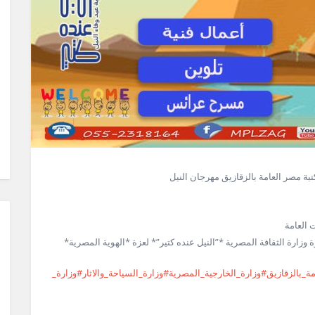
بة مصر العامة بالزقازيق مهرجان النيل
غسطس* بنحتفل بمبادرة وزارة الثقافة المصرية *”النيل عنده كتير”* لعزة *الهوية المصرية*
ة_بالزقازيق
#وزارة_الخارجية_المصرية
#وزارة_السياحة_والاثار
#وزارة_الموارد_المائي