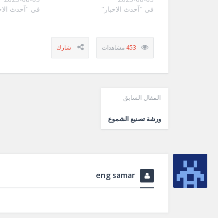
في "آحدث الاخبار"
في "آحدث الاخ
453
المقال السابق
ورشة تصنيع الشموع
eng samar