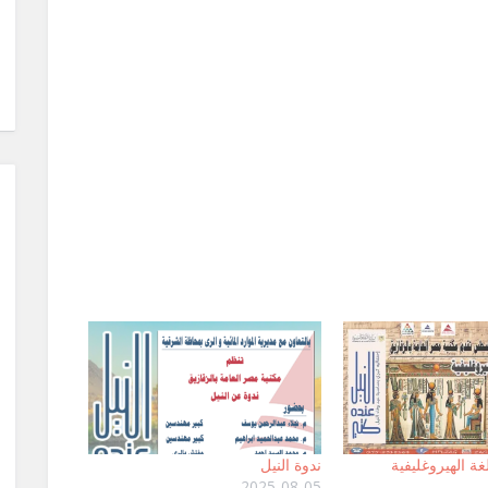
غة الهيروغليفية
ندوة النيل
2025-08-05