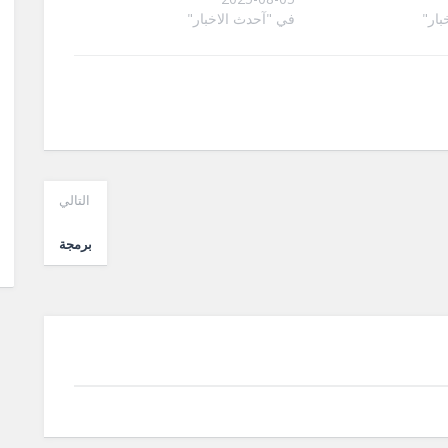
بار"
في "آحدث الاخبار"
التالي
برمجة