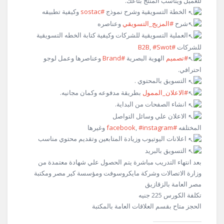
للعميل ويناسب المنتج بتاعك.
الخطة التسويقية وشرح نموذج
#sostac
وكيفية تطبيقه
شرح
#المزيج_التسويقي
وعناصره
العملية التسويقية للشركات وكيفية كتابة الخطه التسويقية
للشركات
#B2B
#Swot
,
#تصميم
الهوية البصرية
#Brand
وعناصرها وعمل لوجو
احترافي.
التسويق بالمحتوي .
#الاعلان_الممول
بطريقة مدفوعه وكمان مجانيه.
انشاء الصفحات من البداية.
الاعلان علي وسائل التواصل
المختلفه
#facebook
#instagram
,
وغيرها
اعلانات اليوتيوب وزيادة المتابعين وتقديم محتوي مناسب
التسويق بالبريد
بعد انتهاء التدريب مباشرة يتم الحصول علي شهادة معتمدة من
وزارة الاتصالات وشركة مايكروسوفت ومؤسسة كير مصر ومكتبة
مصر العامة بالزقازيق
تكلفة الكورس 225 جنيه
الحجز متاح بقسم العلاقات العامة بالمكتبة