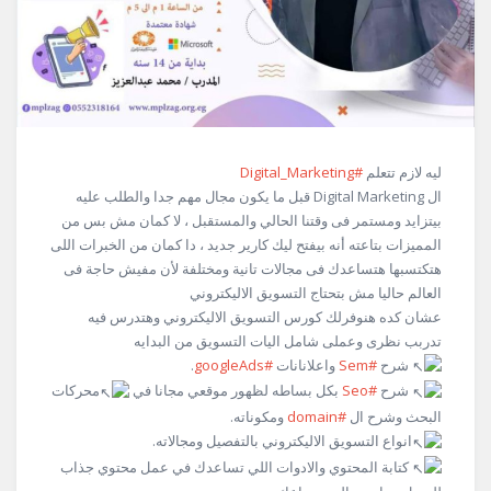
ليه لازم تتعلم
#Digital_Marketing
ال Digital Marketing قبل ما يكون مجال مهم جدا والطلب عليه
بيتزايد ومستمر فى وقتنا الحالي والمستقبل ، لا كمان مش بس من
المميزات بتاعته أنه بيفتح ليك كارير جديد ، دا كمان من الخبرات اللى
هتكتسبها هتساعدك فى مجالات تانية ومختلفة لأن مفيش حاجة فى
العالم حاليا مش بتحتاج التسويق الاليكتروني
عشان كده هنوفرلك كورس التسويق الاليكتروني وهتدرس فيه
تدربب نظرى وعملى شامل اليات التسويق من البدايه
شرح
#Sem
واعلانانات
#googleAds
.
شرح
#Seo
بكل بساطه لظهور موقعي مجانا في
محركات
البحث وشرح ال
#domain
ومكوناته.
انواع التسويق الاليكتروني بالتفصيل ومجالاته.
كتابة المحتوي والادوات اللي تساعدك في عمل محتوي جذاب