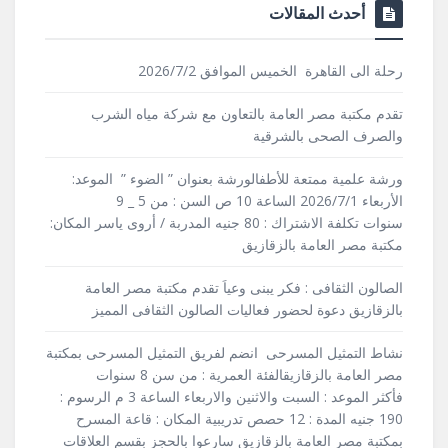
أحدث المقالات
رحلة الى القاهرة الخميس الموافق 2026/7/2
تقدم مكتبة مصر العامة بالتعاون مع شركة مياه الشرب
والصرف الصحى بالشرقية
ورشة علمية ممتعة للأطفالورشة بعنوان ” الضوء ” الموعد:
الأربعاء 2026/7/1 الساعة 10 ص السن : من 5 _ 9
سنوات تكلفة الاشتراك : 80 جنيه المدربة / أروى ياسر المكان:
مكتبة مصر العامة بالزقازيق
الصالون الثقافى : فكر يبنى وعياَ تقدم مكتبة مصر العامة
بالزقازيق دعوة لحضور فعاليات الصالون الثقافى المميز
نشاط التمثيل المسرحى انضم لفريق التمثيل المسرحى بمكتبة
مصر العامة بالزقازيقالفئة العمرية : من سن 8 سنوات
فأكثر الموعد : السبت والاثنين والاربعاء الساعة 3 م الرسوم :
190 جنيه المدة : 12 حصص تدريبية المكان : قاعة المسرح
بمكتبة مصر العامة بالزقازيق سارعوا بالحجز بقسم العلاقات