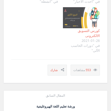
في "آحدث الاخبار"
في "أنشطة"
كورس التسويق
الالكترونى
2021-01-26
في "دورات الحاسب
الآلى"
553
المقال السابق
ورشة تعليم اللغة الهيروغليفية