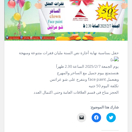
حفل بمناسبة نهاية أجازة نص السنة مليان فقرات متنوعة ومبهجة
يوم الجمعة 2025/2/7 الساعة 2.30 ظهراَ
هنستمتع بيوم جميل مع الساحر والمهرج
وهنعمل face paint ونتفرج على شو عرائس
تكلفة اليوم 50 جنيه
الحجز متاح فى قسم العلاقات العامة وحتى اكتمال العدد
شارك هذا الموضوع:
اضغط
انقر
النقر
للمشاركة
للمشاركة
لإرسال
على
على
رابط
تويتر
فيسبوك
عبر
(فتح
(فتح
البريد