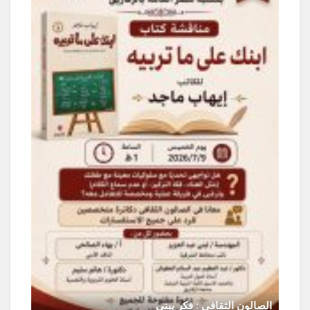
ر
الصالون الثقافى : فكر يبنى