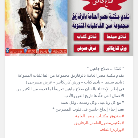
” عَمٌنَا … صلاح جاهين “
تقدم مكتبة مصر العامة بالزقازيق مجموعة من الفاعليات المتنوعة
( نادى سينما – نادى كتاب – ورش كاريكاتير – عرض مسرحى )
فى إطار الإحتفاء بالفنان صلاح جاهين تعريفاَ لما قدمه من الكثير من
الأعمال التي خلّدها تاريخ الفن والأدب
* مع كل رباعية ، وكل رسمة ، وكل نغمة
نعيد إحياء إبداع جاهين فى قلوب المصريين *
#صندوق_مكتبات_مصر_العامة
#مكتبة_مصر_العامة_بالزقازيق
#وزارة_الثقافة