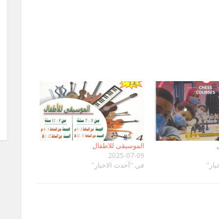
الموسيقى للاطفال
2025-07-09
بار"
في "آحدث الاخبار"