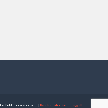
isr Public Library Zagazig |
By Information technology (IT)