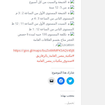
الجمعة والسبت من كل أسبوع
من 5 : 12 سنة
الجمعة المستوى الأول من الساعة 2 : 3 م
المستوى الثانى من الساعة 3 : 4 م
السبت المستوى الأول من الساعة 11 : 12 ظ
المستوى الثانى من الساعة 12 : 1 ظ
تكلفة المستوى 130 جنيه لمدة 6 حصص
الحجز متاح بقسم العلاقات العامة
:
Location
https://goo.gl/maps/buZo6WMPK5AQV45J8
#مكتبة_مصر_العامة_بالزقازيق
#صندوق_مكتبات_مصر_العامة
شارك هذا الموضوع:
اضغط
انقر
النقر
للمشاركة
للمشاركة
لإرسال
على
على
رابط
تويتر
فيسبوك
عبر
(فتح
(فتح
البريد
في
في
الإلكتروني
معجب بهذه:
نافذة
نافذة
إلى
جديدة)
جديدة)
صديق
تحميل...
(فتح