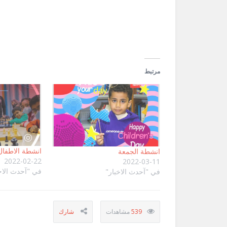
في
نافذة
جديدة)
مرتبط
انشطة الاطفال
انشطة الجمعة
2022-02-22
2022-03-11
في "آحدث الاخ
في "آحدث الاخبار"
539