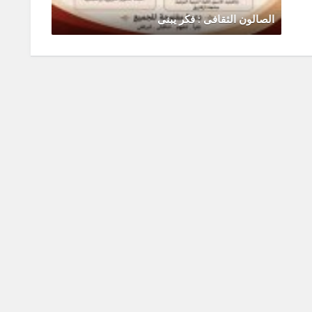
الصالون الثقافى : فكر يبنى
رحلة ال
يونيو 30, 2026
0 Comments
يونيو 0