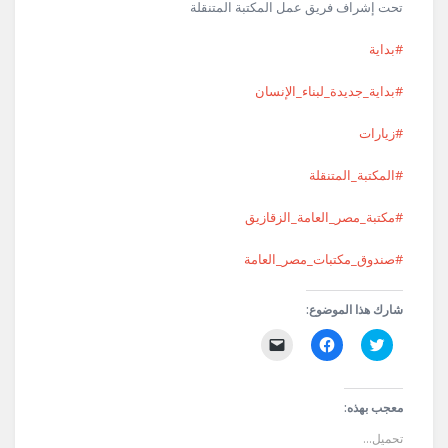
تحت إشراف فريق عمل المكتبة المتنقلة
#بداية
#بداية_جديدة_لبناء_الإنسان
#زيارات
#المكتبة_المتنقلة
#مكتبة_مصر_العامة_الزقازيق
#صندوق_مكتبات_مصر_العامة
شارك هذا الموضوع:
اضغط
انقر
النقر
للمشاركة
للمشاركة
لإرسال
على
على
رابط
تويتر
فيسبوك
عبر
(فتح
(فتح
البريد
في
في
الإلكتروني
معجب بهذه:
نافذة
نافذة
إلى
جديدة)
جديدة)
صديق
تحميل...
(فتح