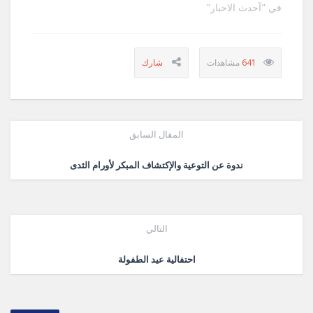
في "آحدث الاخبار"
641
المقال السابق
ندوة عن التوعية والإكتشاف المبكر لأورام الثدى
التالي
احتفالية عيد الطفولة