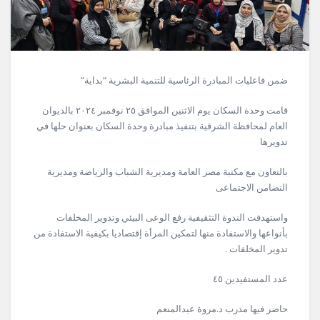
ضمن فاعليات المبادرة الرئاسية للتنمية البشرية “بداية”
قامت وحدة السكان يوم الاثنين الموافق ٢٥ نوفمبر ٢٠٢٤ بالديوان
العام لمحافظة الشرقية بتنفيذ مبادرة وحدة السكان بعنوان حلها في
تدويرها
بالتعاون مع مكتبة مصر العامة ومديرية الشباب والرياضة ومديرية
التضامن الاجتماعى
واستهدفت الندوة التثقيفية رفع الوعى البيئي وتدوير المخلفات
بأنواعها والاستفادة منها لتمكين المرأة إقتصاديا بكيفية الاستفادة من
تدوير المخلفات .
عدد المستفيدين ٤٥
حاضر
فيها مدرب د.مروة عبدالمنعم