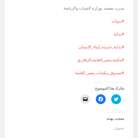
مدرب معتمد بوزارة الشباب والرياضة
#ندوات
#بداية
#بداية_جديدة_لبناء_الإنسان
#مكتبةـمصرـالعامةـالزقازيق
#صندوق_مكتبات_مصر_العامة
شارك هذا الموضوع:
اضغط
انقر
النقر
للمشاركة
للمشاركة
لإرسال
على
على
رابط
تويتر
فيسبوك
عبر
(فتح
(فتح
البريد
في
في
الإلكتروني
معجب بهذه:
نافذة
نافذة
إلى
جديدة)
جديدة)
صديق
تحميل...
(فتح
في