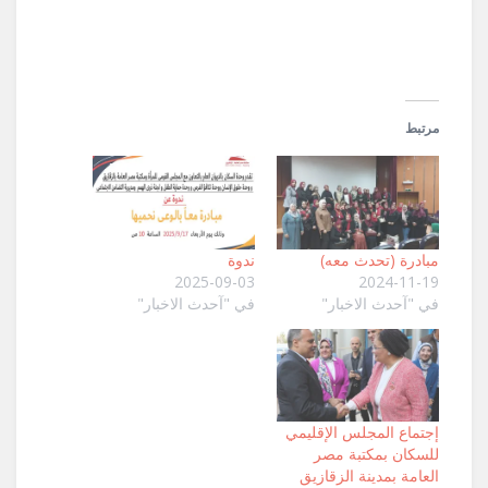
نافذة
جديدة)
مرتبط
مبادرة (تحدث معه)
ندوة
2025-09-03
2024-11-19
في "آحدث الاخبار"
في "آحدث الاخبار"
إجتماع المجلس الإقليمي
للسكان بمكتبة مصر
العامة بمدينة الزقازيق