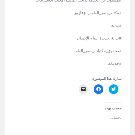
المسئول عن الخدمة بداخل المكتبة (مكتب الاشتراكات)
#مكتبة_مصر_العامة_الزقازيق
#بداية
#بداية_جديدة_لبناء_الإنسان
#صندوق_مكتبات_مصر_العامة
#خدمات
شارك هذا الموضوع:
اضغط
انقر
النقر
للمشاركة
للمشاركة
لإرسال
على
على
رابط
تويتر
فيسبوك
عبر
(فتح
(فتح
البريد
في
في
الإلكتروني
معجب بهذه:
نافذة
نافذة
إلى
جديدة)
جديدة)
صديق
تحميل...
(فتح
في
نافذة
جديدة)