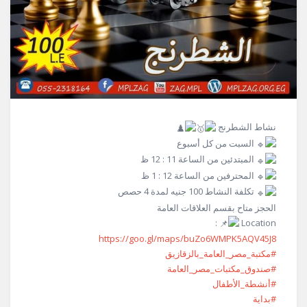
نشاط الشطرنج
السبت من كل أسبوع
المبتدئين من الساعة 11 : 12 ظ
المحترفين من الساعة 12 : 1 ظ
تكلفة النشاط 100 جنيه لمدة 4 حصص
الحجز متاح بقسم العلاقات العامة
:
Location
https://goo.gl/maps/buZo6WMPK5AQV45J8
#مكتبة_مصر_العامة_بالزقازيق
#صندوق_مكتبات_مصر_العامة
#أنشطة_الأطفال
#بداية