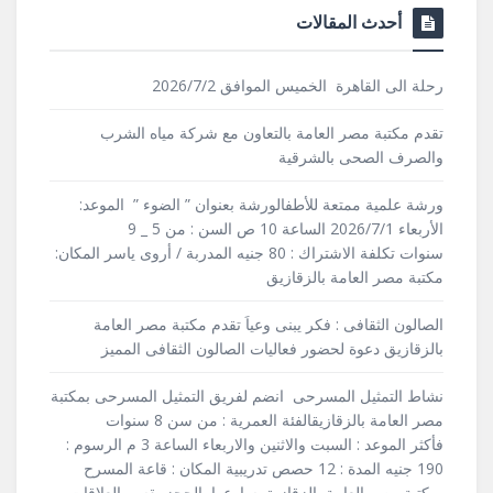
أحدث المقالات
رحلة الى القاهرة الخميس الموافق 2026/7/2
تقدم مكتبة مصر العامة بالتعاون مع شركة مياه الشرب
والصرف الصحى بالشرقية
ورشة علمية ممتعة للأطفالورشة بعنوان ” الضوء ” الموعد:
الأربعاء 2026/7/1 الساعة 10 ص السن : من 5 _ 9
سنوات تكلفة الاشتراك : 80 جنيه المدربة / أروى ياسر المكان:
مكتبة مصر العامة بالزقازيق
الصالون الثقافى : فكر يبنى وعياَ تقدم مكتبة مصر العامة
بالزقازيق دعوة لحضور فعاليات الصالون الثقافى المميز
نشاط التمثيل المسرحى انضم لفريق التمثيل المسرحى بمكتبة
مصر العامة بالزقازيقالفئة العمرية : من سن 8 سنوات
فأكثر الموعد : السبت والاثنين والاربعاء الساعة 3 م الرسوم :
190 جنيه المدة : 12 حصص تدريبية المكان : قاعة المسرح
بمكتبة مصر العامة بالزقازيق سارعوا بالحجز بقسم العلاقات