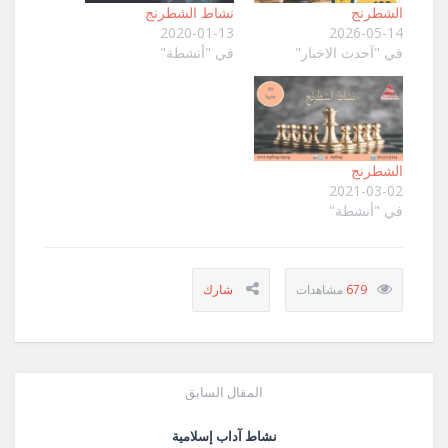
الشطرنج
نشاط الشطرنج
2020-01-13
2026-05-14
في "آحدث الاخبار"
في "أنشطة"
الشطرنج
2021-03-02
في "أنشطة"
679
المقال السابق
نشاط آداب إسلامية