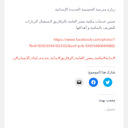
زيارة مدرسة الحسينية الجديدة الإبتدائية
ضمن خدمات مكتبة مصر العامة بالزقازيق لاستقبال الزيارات
للتعريف بالمكتبة و أهدافها
https://www.facebook.com/photo/?
fbid=936593941833302&set=pcb.936594808499882
#بداية
#مكتبة_مصر_العامة_الزقازيق
#بداية_جديدة_لبناء_الإنسان
#زيارات
#صن
شارك هذا الموضوع:
اضغط
انقر
النقر
للمشاركة
للمشاركة
لإرسال
على
على
رابط
تويتر
فيسبوك
عبر
(فتح
(فتح
البريد
في
في
الإلكتروني
معجب بهذه:
نافذة
نافذة
إلى
جديدة)
جديدة)
صديق
تحميل...
(فتح
في
نافذة
جديدة)