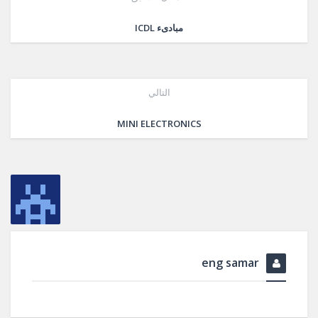
مبادىء ICDL
التالي
MINI ELECTRONICS
eng samar