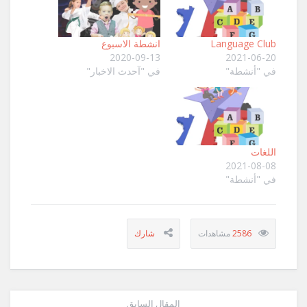
Language Club
انشطة الاسبوع
2020-09-13
2021-06-20
في "أنشطة"
في "آحدث الاخبار"
اللغات
2021-08-08
في "أنشطة"
2586
المقال السابق