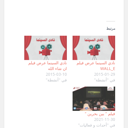
مرتبط
‏نادي السينما عرض فيلم
‏نادي السينما عرض فيلم
WALL_E
ان شاء الله‏
2015-03-10
2015-01-29
في "أنشطة"
في "أنشطة"
فيلم ” بين بحرين “
2021-11-30
في "أحداث و فعاليات"