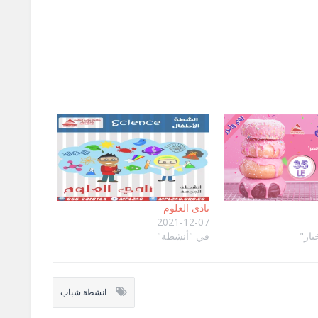
نادى العلوم
2021-12-07
بار"
في "أنشطة"
انشطة شباب