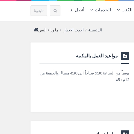
الكتب
الخدمات
أتصل بنا
تابعونا
الرئيسية
/
آحدث الاخبار
/
ما وراء النص
مواعيد العمل بالمكتبة
يومياً
من الساعة
9:30 صباحاً
الى
4:30 مساءً
,و
الجمعة
من
12م : 5م