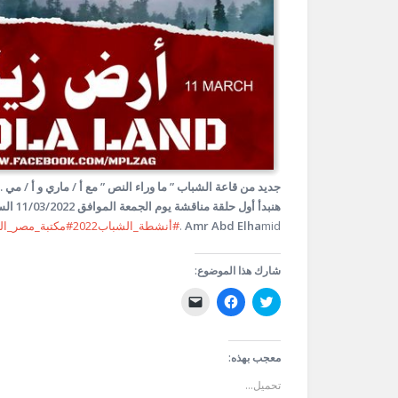
جديد من قاعة الشباب ” ما وراء النص ” مع أ / ماري و أ / مي …
mid .
Amr Abd Elha
#أنشطة_الشباب2022
#مكتبة_مصر_الع
شارك هذا الموضوع:
اضغط
انقر
النقر
للمشاركة
للمشاركة
لإرسال
على
على
رابط
تويتر
فيسبوك
عبر
(فتح
(فتح
البريد
في
في
الإلكتروني
معجب بهذه:
نافذة
نافذة
إلى
جديدة)
جديدة)
صديق
تحميل...
(فتح