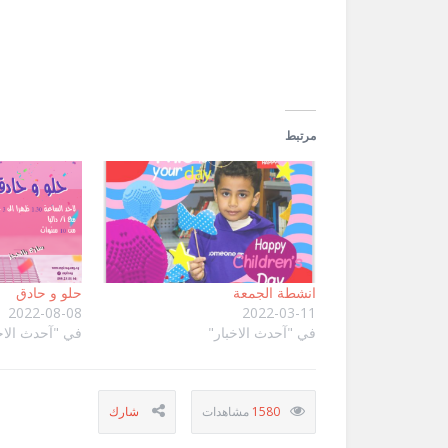
في
نافذة
جديدة)
مرتبط
حلو و حادق
انشطة الجمعة
2022-08-08
2022-03-11
في "آحدث الاخ
في "آحدث الاخبار"
1580