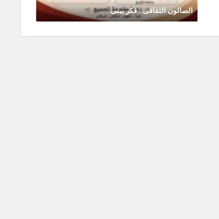
الصالون الثقافى : فكر يبنى
رحلة ال
يونيو 30, 2026
0 Comments
يونيو 0