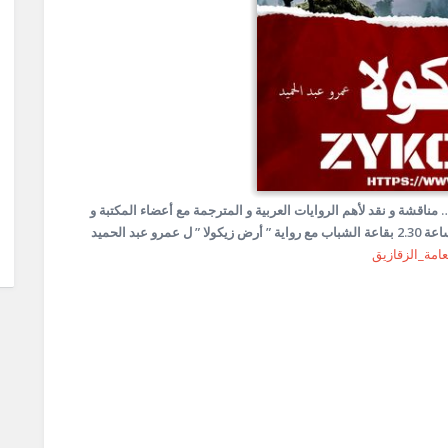
 مناقشة و نقد لأهم الروايات العربية و المترجمة مع أعضاء المكتبة و
هنبدأ أول حلقة مناقشة يوم الجمعة الموافق 11/03/2022 الساعة 2.30 بقاعة الشباب مع رواية ” أرض زيكولا ” ل عمرو عبد الحميد
امة_الزقازيق