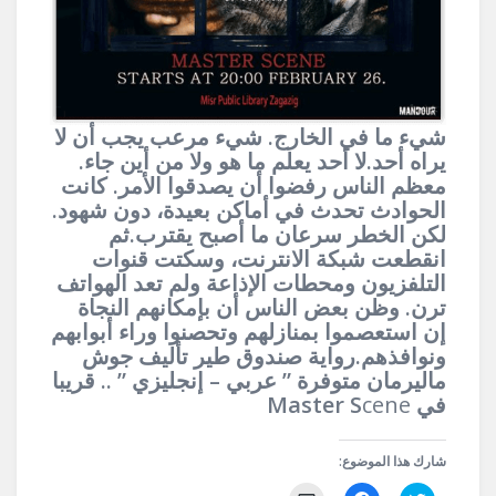
شيء ما في الخارج. شيء مرعب يجب أن لا
يراه أحد.لا أحد يعلم ما هو ولا من أين جاء.
معظم الناس رفضوا أن يصدقوا الأمر. كانت
الحوادث تحدث في أماكن بعيدة، دون شهود.
لكن الخطر سرعان ما أصبح يقترب.ثم
انقطعت شبكة الانترنت، وسكتت قنوات
التلفزيون ومحطات الإذاعة ولم تعد الهواتف
ترن. وظن بعض الناس أن بإمكانهم النجاة
إن استعصموا بمنازلهم وتحصنوا وراء أبوابهم
ونوافذهم.رواية صندوق طير تأليف جوش
ماليرمان متوفرة ” عربي – إنجليزي ” .. قريبا
في Master S
cene
شارك هذا الموضوع: