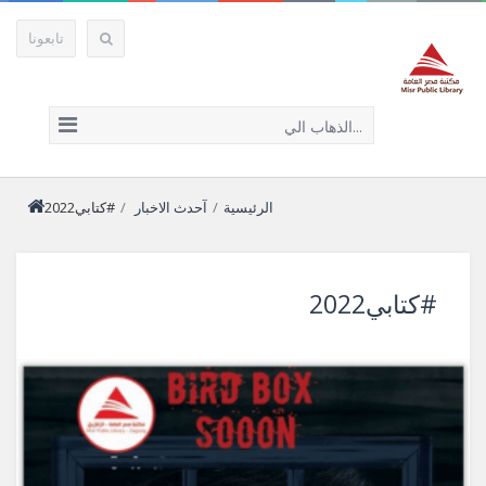
تابعونا
الذهاب الي...
الرئيسية
/
آحدث الاخبار
/
#كتابي2022
#كتابي2022