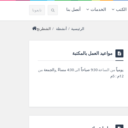
الكتب
الخدمات
أتصل بنا
تابعونا
الرئيسية
/
أنشطة
/
الشطرنج
مواعيد العمل بالمكتبة
يومياً
من الساعة
9:30 صباحاً
الى
4:30 مساءً
,و
الجمعة
من
12م : 5م