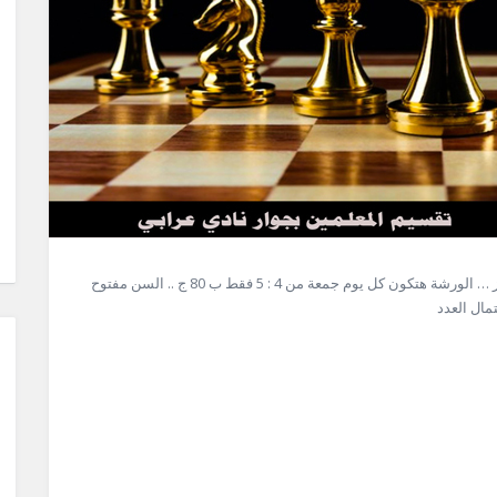
بداية الحجز في دورة الشطرنج مع المدرب / محمد عبد العزيز … الورشة هتكون كل يوم جمعة من 4 : 5 فقط ب 80 ج .. السن مفتوح
مال العدد