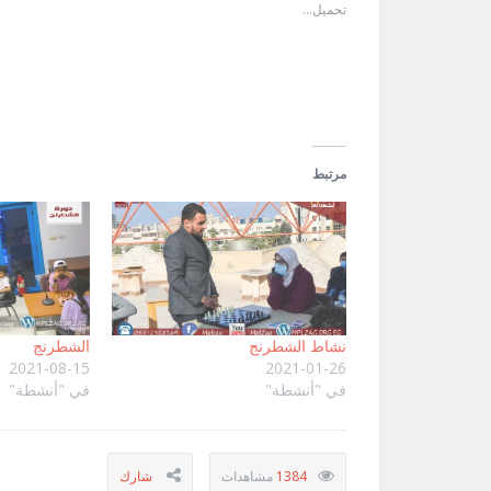
جديدة)
جديدة)
صديق
تحميل...
(فتح
في
نافذة
جديدة)
مرتبط
نشاط الشطرنج
الشطرنج
2021-08-15
2021-01-26
في "أنشطة"
في "أنشطة"
1384