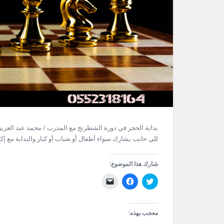
للي حابب يشارك سواء أطفال أو شباب أو كبار والبداية مع إكت
شارك هذا الموضوع:
اضغط
انقر
النقر
للمشاركة
للمشاركة
لإرسال
على
على
رابط
تويتر
فيسبوك
عبر
(فتح
(فتح
البريد
في
في
الإلكتروني
معجب بهذه:
نافذة
نافذة
إلى