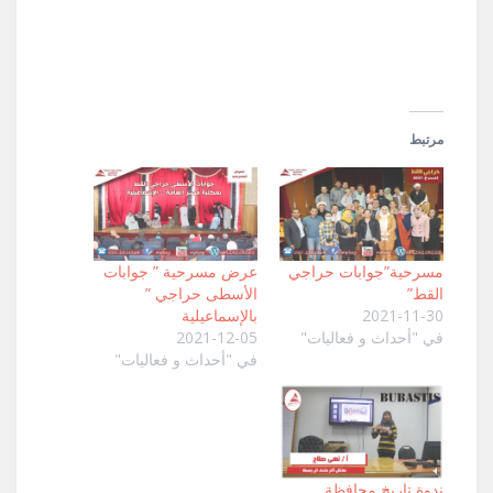
نافذة
جديدة)
مرتبط
مسرحية”جوابات حراجي
عرض مسرحية ” جوابات
القط”
الأسطى حراجي ”
2021-11-30
بالإسماعيلية
في "أحداث و فعاليات"
2021-12-05
في "أحداث و فعاليات"
ندوة تاريخ محافظة