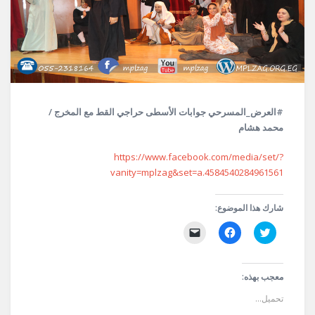
#العرض_المسرحي جوابات الأسطى حراجي القط مع المخرج /
محمد هشام
https://www.facebook.com/media/set/?
vanity=mplzag&set=a.4584540284961561
شارك هذا الموضوع:
اضغط
انقر
النقر
للمشاركة
للمشاركة
لإرسال
على
على
رابط
تويتر
فيسبوك
عبر
(فتح
(فتح
البريد
في
في
الإلكتروني
معجب بهذه:
نافذة
نافذة
إلى
جديدة)
جديدة)
صديق
تحميل...
(فتح
في