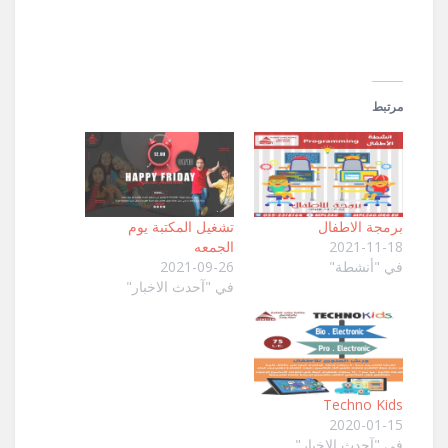
جديدة)
مرتبط
برمجة الاطفال
تشغيل المكتبة يوم
2021-11-18
الجمعه
في "أنشطة"
2021-09-26
في "آحدث الاخبار"
Techno Kids
2020-01-15
في "آحدث الاخبار"