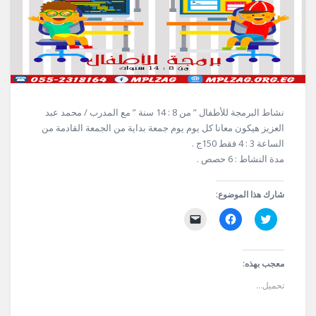
نشاط البرمجة للأطفال ” من 8 : 14 سنة ” مع المدرب / محمد عبد
العزيز هيكون معانا كل يوم يوم جمعة بداية من الجمعة القادمة من
الساعة 3 : 4 فقط 150ج .
مدة النشاط : 6 حصص .
شارك هذا الموضوع:
اضغط
انقر
النقر
للمشاركة
للمشاركة
لإرسال
على
على
رابط
تويتر
فيسبوك
عبر
(فتح
(فتح
البريد
في
في
الإلكتروني
معجب بهذه:
نافذة
نافذة
إلى
جديدة)
جديدة)
صديق
تحميل...
(فتح
في
نافذة