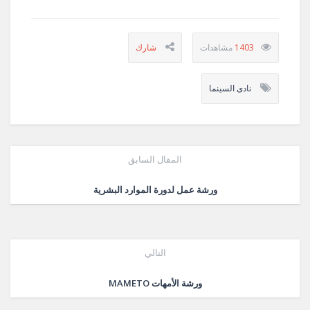
.facebook.com/pg/zag.mpl/photos/?
um_id=2076600762422205&__tn__=-
UC-R
1403
.facebook.com/pg/zag.mpl/photos/?
um_id=2082124691869812&__tn__=-
UC-R نشاط الخط العربي
نادى السينما
.facebook.com/pg/zag.mpl/photos/?
um_id=2075080365907578&__tn__=-
UC-R نشاط قصاقيص
.facebook.com/pg/zag.mpl/photos/?
um_id=2075148279234120&__tn__=-
المقال السابق
UC-R
.facebook.com/pg/zag.mpl/photos/?
um_id=2085035021578779&__tn__=-
ورشة عمل لدورة الموارد البشرية
UC-R نادي العلوم
.facebook.com/pg/zag.mpl/photos/?
um_id=2075070719241876&__tn__=-
UC-R مسرح عروستى
التالي
.facebook.com/pg/zag.mpl/photos/?
um_id=2082155771866704&__tn__=-
ورشة الأمهات MAMETO
UC-R كان ياما كان
.facebook.com/pg/zag.mpl/photos/?