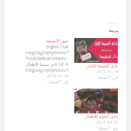
جديدة)
مرتبط
صور الانشطة
English Club
.facebook.com/pg/zag.mpl/photos/?
&album_id=2079228388826109&tn=-
UC-R نادي سينما الأطفال
نادى السينما للكبار
.facebook.com/pg/zag.mpl/photos/?
2021-11-14
&album_id=2079318078817140&tn=-
2019-01-16
في "أنشطة"
في "أنشطة"
UC-R نشاط " فك وركب
"
.facebook.com/pg/zag.mpl/photos/?
um_id=2076523985763216&__tn__=-
UC-R نشاط " ريشة ولون
"
نادي العلوم للأطفال
.facebook.com/pg/zag.mpl/photos/?
2021-04-22
um_id=2076545492427732&__tn__=-
في "أنشطة"
UC-R نشاط الرسم