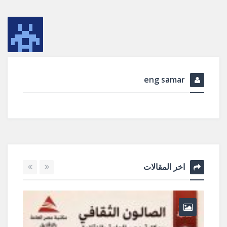
um_id=2085139521568329&__tn__=-
UC-R يالا نشكل
بالصلصال
.facebook.com/pg/zag.mpl/photos/?
um_id=2082318541850427&__tn__=-
UC-R
eng samar
اخر المقالات