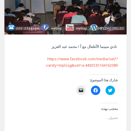
نادي سينما الآطفال مع أ / محمد عبد العزيز
https://www.facebook.com/media/set/?
vanity=mplzag&set=a.4492535104162080
شارك هذا الموضوع:
اضغط
انقر
النقر
للمشاركة
للمشاركة
لإرسال
على
على
رابط
تويتر
فيسبوك
عبر
(فتح
(فتح
البريد
في
في
الإلكتروني
معجب بهذه:
نافذة
نافذة
إلى
جديدة)
جديدة)
صديق
تحميل...
(فتح
في
نافذة