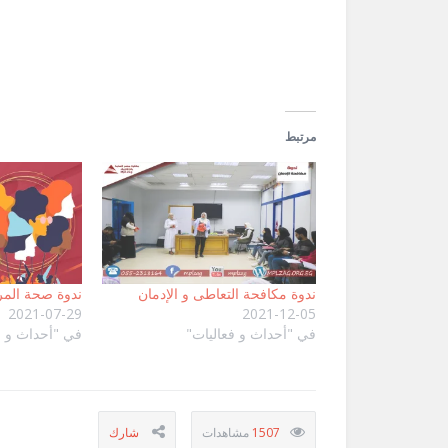
في
نافذة
جديدة)
مرتبط
ندوة مكافحة التعاطى و الإدمان
ندوة صحة المر
2021-07-29
2021-12-05
في "أحداث و فعاليات"
في "أحداث و ف
1507