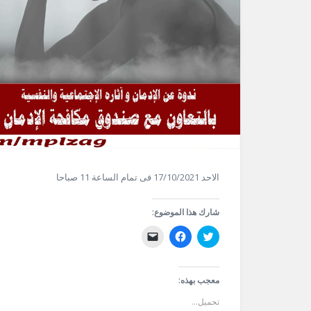
الاحد 17/10/2021 فى تمام الساعة 11 صباحا
شارك هذا الموضوع:
اضغط
انقر
النقر
للمشاركة
للمشاركة
لإرسال
على
على
رابط
تويتر
فيسبوك
عبر
(فتح
(فتح
البريد
في
في
الإلكتروني
معجب بهذه:
نافذة
نافذة
إلى
جديدة)
جديدة)
صديق
تحميل...
(فتح