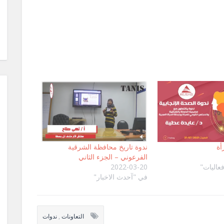
أة
ندوة تاريخ محافظة الشرقية
الفرعوني – الجزء الثاني
عاليات"
2022-03-20
في "آحدث الاخبار"
التعاونات
,
ندوات