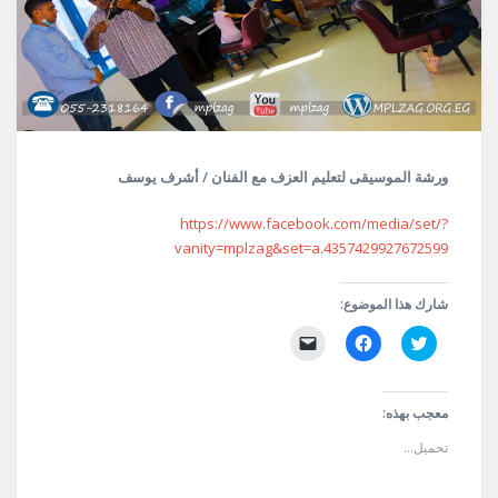
ورشة الموسيقى لتعليم العزف مع الفنان / أشرف يوسف
https://www.facebook.com/media/set/?
vanity=mplzag&set=a.4357429927672599
شارك هذا الموضوع:
اضغط
انقر
النقر
للمشاركة
للمشاركة
لإرسال
على
على
رابط
تويتر
فيسبوك
عبر
(فتح
(فتح
البريد
في
في
الإلكتروني
معجب بهذه:
نافذة
نافذة
إلى
جديدة)
جديدة)
صديق
تحميل...
(فتح
في
نافذة