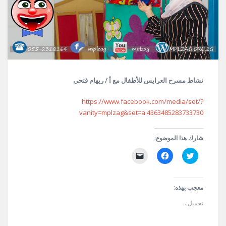
نشاط مسرح العرايس للأطفال مع أ / ريهام فتحي
https://www.facebook.com/media/set/?
vanity=mplzag&set=a.4363485283733730
شارك هذا الموضوع:
اضغط
انقر
النقر
للمشاركة
للمشاركة
لإرسال
على
على
رابط
تويتر
فيسبوك
عبر
(فتح
(فتح
البريد
في
في
الإلكتروني
معجب بهذه:
نافذة
نافذة
إلى
جديدة)
جديدة)
صديق
تحميل...
(فتح
في
نافذة