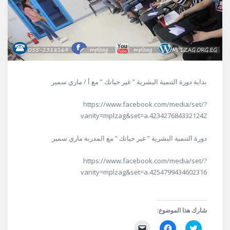
بداية دورة التنمية البشرية ” غير حياتك ” مع أ / ماري سمير
https://www.facebook.com/media/set/?
vanity=mplzag&set=a.4234276843321242
دورة التنمية البشرية ” غير حياتك ” مع المدربة ماري سمير
https://www.facebook.com/media/set/?
vanity=mplzag&set=a.4254799434602316
شارك هذا الموضوع:
اضغط
انقر
النقر